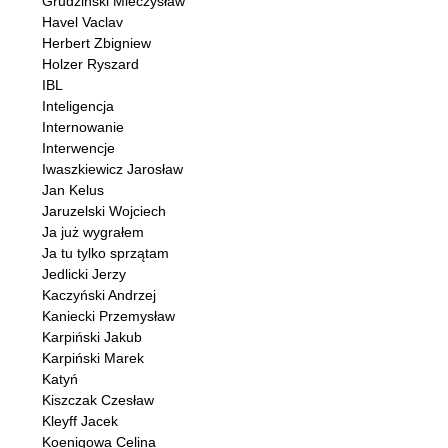
Grudziński Mieczysław
Havel Vaclav
Herbert Zbigniew
Holzer Ryszard
IBL
Inteligencja
Internowanie
Interwencje
Iwaszkiewicz Jarosław
Jan Kelus
Jaruzelski Wojciech
Ja już wygrałem
Ja tu tylko sprzątam
Jedlicki Jerzy
Kaczyński Andrzej
Kaniecki Przemysław
Karpiński Jakub
Karpiński Marek
Katyń
Kiszczak Czesław
Kleyff Jacek
Koenigowa Celina