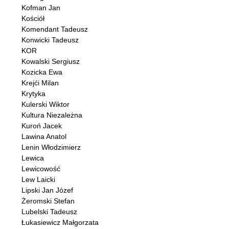
Kofman Jan
Kościół
Komendant Tadeusz
Konwicki Tadeusz
KOR
Kowalski Sergiusz
Kozicka Ewa
Krejći Milan
Krytyka
Kulerski Wiktor
Kultura Niezależna
Kuroń Jacek
Lawina Anatol
Lenin Włodzimierz
Lewica
Lewicowość
Lew Laicki
Lipski Jan Józef
Żeromski Stefan
Lubelski Tadeusz
Łukasiewicz Małgorzata