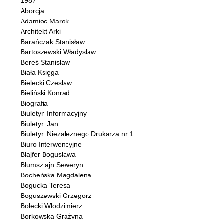
1987
Aborcja
Adamiec Marek
Architekt Arki
Barańczak Stanisław
Bartoszewski Władysław
Bereś Stanisław
Biała Księga
Bielecki Czesław
Bieliński Konrad
Biografia
Biuletyn Informacyjny
Biuletyn Jan
Biuletyn Niezaleznego Drukarza nr 1
Biuro Interwencyjne
Blajfer Bogusława
Blumsztajn Seweryn
Bocheńska Magdalena
Bogucka Teresa
Boguszewski Grzegorz
Bolecki Włodzimierz
Borkowska Grażyna