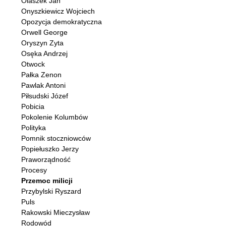
Olaszek Jan
Onyszkiewicz Wojciech
Opozycja demokratyczna
Orwell George
Oryszyn Zyta
Osęka Andrzej
Otwock
Pałka Zenon
Pawlak Antoni
Piłsudski Józef
Pobicia
Pokolenie Kolumbów
Polityka
Pomnik stoczniowców
Popiełuszko Jerzy
Praworządność
Procesy
Przemoc milicji
Przybylski Ryszard
Puls
Rakowski Mieczysław
Rodowód